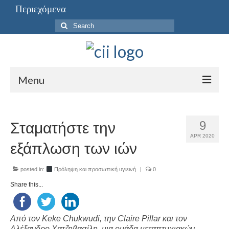
Περιεχόμενα
Search
for:
Menu
Περιεχόμενα
9
Σταματήστε την
APR 2020
εξάπλωση των ιών
posted in:
Πρόληψη και προσωπική υγιεινή
|
0
Share this...
Από τον Keke Chukwudi, την
Claire Pillar
και τον
Αλέξανδρο Χατζηβασίλη
, μια ομάδα μεταπτυχιακών