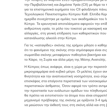
την Περιβαλλοντική και Δημόσια Υγεία (CII) με θέμα 
για τα επιστημονικά ευρήματα του CII φιλοξένησε πάνω
Τεχνολογικού Πανεπιστημίου Κύπρου Καθ. Ελπίδα Κερ
ημερίδα συνεχίστηκε με ομιλίες των ακαδημαϊκών του 
Κύπρο. Τα ερευνητικά αποτελέσματα αφορούν την επίδ
ανθρώπινη υγεία, το ρόλο του τοκετού με καισαρική κα
αλλεργίες, στη γενική επίδραση των καθαριστικών που 
κατανάλωσης αλκοόλ στην Κύπρο.
Για τις «καταιγίδες» σκόνης της ερήμου μίλησε ο καθ
ότι το φαινόμενο της σκόνης στην ατμόσφαιρα είναι σ
σωματίδια σκόνης μεταφέρουν παθογόνα βακτήρια και 
το Κάιρο, τη Συρία και άλλα μέρη της Μέσης Ανατολής.
Η Κύπρος όπως ανέφερε, είναι η χώρα με την περισσό
μικρογραμμάρια ανά κυβικό μέτρο. Οι μελέτες έχουν αν
θνητότητα και την αναπνευστική νοσηρότητα, ενώ σύμφ
επισκέψεις στα επείγοντα περιστατικά των νοσοκομείω
περιστατικών άσθματος. Όσον αφορά τον τρόπο αντιμ
την προστασία των ευάλωτων ομάδων του πληθυσμού, 
θα πρέπει να εντοπιστούν τα άτομα που είναι επιρρεπ
μηχανισμό πρόβλεψης της σκόνης με ορίζοντα 3-4 ημέρ
να μειώσουν την έκθεσή τους στη σκόνη αλλά και στη β