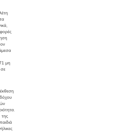
λέτη
τα
ικά,
 φορές
ίηση
σον
νάμεσα
71 μη
 σε
 έκθεση
οδόχου
ιών
ιότητα.
 της
παιδιά
ήλικες