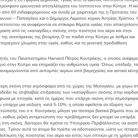
τα πρόσφατα ερευνητικά αποτελέσματα του Ινστιτούτου στην Κύπρο. Η 
 από 60 ενδιαφερόμενους και άνοιξε με χαιρετισμό της η Πρύτανης του
αυνού – Παπαηλίου και ο Δήμαρχος Λεμεσού κύριος Αντρέας Χρίστου. 
Ινστιτούτου να αναφέρονται σε επίκαιρα θέματα υγείας που απασχολούν
ραση από τις «καταιγίδες» σκόνης στην ποιότητα του αέρα και στην
ι της ανεπάρκειας της βιταμίνης D σε παιδιά στην Κύπρο με άσθμα και
περιέχουν χλωρίνη στην υγεία, καθώς και τη γενετική προδιάθεση
ηγητής του Πανεπιστημίου Harvard Πέτρος Κουτράκης, ο οποίος ανέφερε
υχνό στην Κύπρο και επηρεάζει την ανθρώπινη υγεία. Όπως υπέδειξε, τα
αναμειγνύονται από εκπομπές αερίων από βιομηχανίες και αστικά κέντ
τερη σκόνη στην ατμόσφαιρα από τις χώρες της Μεσογείου, με γύρω σ
αδείξει τις επιβλαβείς επιδράσεις των «καταιγίδων» σκόνης στην καρδια
ωνα με στοιχεία, κατά τις ημέρες που υπάρχει σκόνη στην ατμόσφαιρα
ν υπάρχει μια αύξηση κατά 5-10%, η οποία οφείλεται σε έξαρση των
ετώπισής του ο κ. Κουτράκης μίλησε για τέσσερα βασικά βήματα που 
καθώς ριζική αντιμετώπιση του προβλήματος δεν μπορεί να υπάρξει.
ή στη σκόνη, δεύτερον θα πρέπει το Υπουργείο Περιβάλλοντος να αναπτ
ες. Τρίτον αυτά τα άτομα θα πρέπει να ειδοποιούνται, ώστε ως τέταρτ
ελτίωση της ποιότητας του αέρα και εντός των σπιτιών με τη χρήση ει