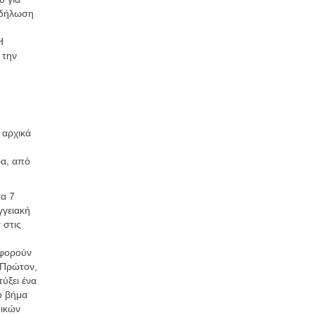
εκδήλωση
Η
 την
 αρχικά
ρα, από
τα 7
γγειακή
 στις
αφορούν
 Πρώτον,
ύξει ένα
ο βήμα
δικών