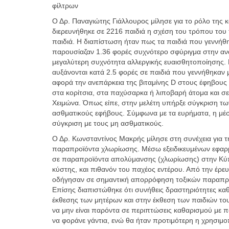
φίλτρων
Ο Δρ. Παναγιώτης Γιάλλουρος μίλησε για το ρόλο της κ
διερευνήθηκε σε 2216 παιδιά η σχέση του τρόπου του 
παιδιά. Η διαπίστωση ήταν πως τα παιδιά που γεννήθη
παρουσίαζαν 1.36 φορές συχνότερο σφύριγμα στην αν
μεγαλύτερη συχνότητα αλλεργικής ευαισθητοποίησης. Ε
αυξάνονται κατά 2.5 φορές σε παιδιά που γεννήθηκαν 
αφορά την ανεπάρκεια της βιταμίνης D στους έφηβους 
στα κορίτσια, στα παχύσαρκα ή λιποβαρή άτομα και σε
Χειμώνα. Όπως είπε, στην μελέτη υπήρξε σύγκριση των
ασθματικούς εφήβους. Σύμφωνα με τα ευρήματα, η μέσ
σύγκριση με τους μη ασθματικούς.
Ο Δρ. Κωνσταντίνος Μακρής μίλησε στη συνέχεια για 
παραπροϊόντα χλωρίωσης. Μέσω εξειδικευμένων εφαρ
σε παραπροϊόντα απολύμανσης (χλωρίωσης) στην Κύπ
κύστης, και πιθανόν του παχέος εντέρου. Από την έρε
οδήγησαν σε σημαντική απορρόφηση τοξικών παραπροϊ
Επίσης διαπιστώθηκε ότι συνήθεις δραστηριότητες κ
έκθεσης των μητέρων και στην έκθεση των παιδιών του
να μην είναι παρόντα σε περιπτώσεις καθαρισμού με π
να φοράνε γάντια, ενώ θα ήταν προτιμότερη η χρησιμ