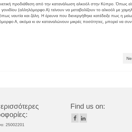
 γενετική προδιάθεση από την κατανάλωση αλκοόλ στην Κύπρο. Όπως εί
γονιδίου (αλληλόμορφο Α) τείνουν να μεταβολίζουν το αλκοόλ με χαμη
πως ναυτία και ζάλη. Η έρευνα που διενεργήθηκε κατέδειξε πως η μεί
ορφο Α, ακόμα κι αν καταναλώνουν μικρές ποσότητες, μπορεί να συν-
Ne
περισσότερες
Find us on:
οφορίες:
ο: 25002201