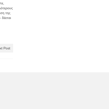
πε,
λότερους
ωση της
 δέεται
xt Post