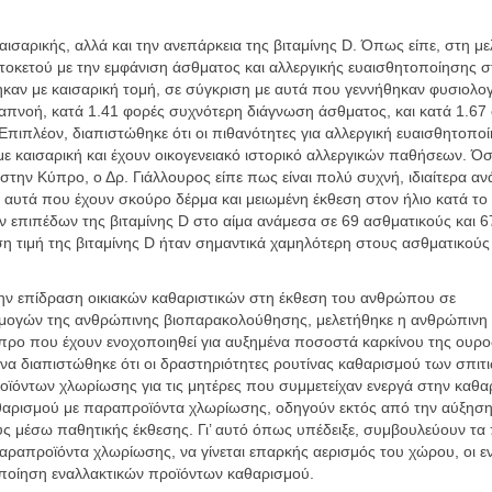
αισαρικής, αλλά και την ανεπάρκεια της βιταμίνης D. Όπως είπε, στη με
τοκετού με την εμφάνιση άσθματος και αλλεργικής ευαισθητοποίησης σ
καν με καισαρική τομή, σε σύγκριση με αυτά που γεννήθηκαν φυσιολογ
απνοή, κατά 1.41 φορές συχνότερη διάγνωση άσθματος, και κατά 1.67
πιπλέον, διαπιστώθηκε ότι οι πιθανότητες για αλλεργική ευαισθητοπο
με καισαρική και έχουν οικογενειακό ιστορικό αλλεργικών παθήσεων. Ό
στην Κύπρο, ο Δρ. Γιάλλουρος είπε πως είναι πολύ συχνή, ιδιαίτερα α
 αυτά που έχουν σκούρο δέρμα και μειωμένη έκθεση στον ήλιο κατά το
 επιπέδων της βιταμίνης D στο αίμα ανάμεσα σε 69 ασθματικούς και 6
η τιμή της βιταμίνης D ήταν σημαντικά χαμηλότερη στους ασθματικούς
την επίδραση οικιακών καθαριστικών στη έκθεση του ανθρώπου σε
μογών της ανθρώπινης βιοπαρακολούθησης, μελετήθηκε η ανθρώπινη
ρο που έχουν ενοχοποιηθεί για αυξημένα ποσοστά καρκίνου της ουρ
υνα διαπιστώθηκε ότι οι δραστηριότητες ρουτίνας καθαρισμού των σπιτ
όντων χλωρίωσης για τις μητέρες που συμμετείχαν ενεργά στην καθαρ
αθαρισμού με παραπροϊόντα χλωρίωσης, οδηγούν εκτός από την αύξηση
ς μέσω παθητικής έκθεσης. Γι’ αυτό όπως υπέδειξε, συμβουλεύουν τα 
αραπροϊόντα χλωρίωσης, να γίνεται επαρκής αερισμός του χώρου, οι εν
οποίηση εναλλακτικών προϊόντων καθαρισμού.