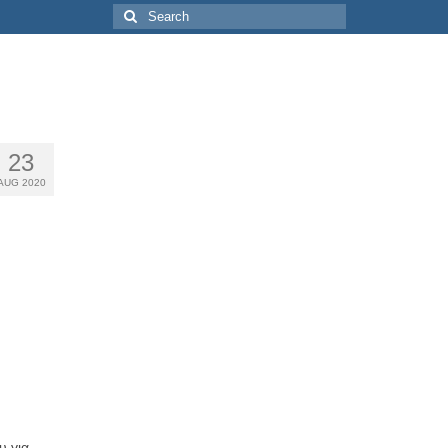
Search
for:
23
AUG 2020
υ για