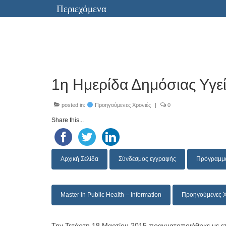
Περιεχόμενα
1η Ημερίδα Δημόσιας Υγε
posted in:
Προηγούμενες Χρονιές
|
0
Share this...
Aρχική Σελίδα
Σύνδεσμος εγγραφής
Πρόγραμμ
Master in Public Health – Information
Προηγούμενες Χ
Την Τετάρτη 18 Μαρτίου 2015 πραγματοποιήθηκε με επι