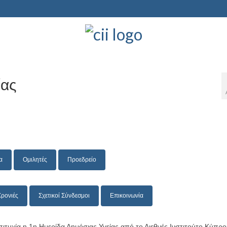
ίας
α
Ομιλητές
Προεδρείο
ρονιές
Σχετικοί Σύνδεσμοι
Επικοινωνία
τυχία η 1η Ημερίδα Δημόσιας Υγείας από το Διεθνές Ινστιτούτο Κύπρο