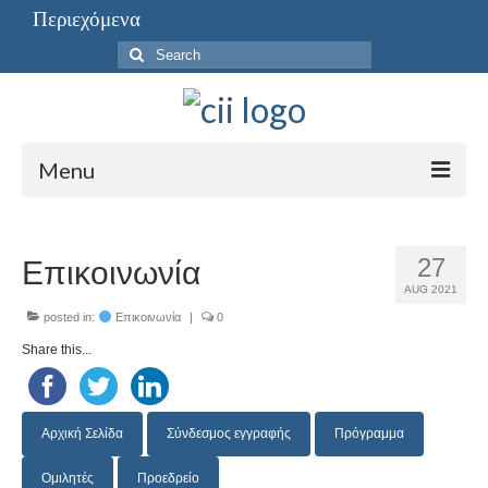
Περιεχόμενα
Search
for:
Menu
Περιεχόμενα
27
Επικοινωνία
AUG 2021
posted in:
Επικοινωνία
|
0
Share this...
Aρχική Σελίδα
Σύνδεσμος εγγραφής
Πρόγραμμα
Ομιλητές
Προεδρείο