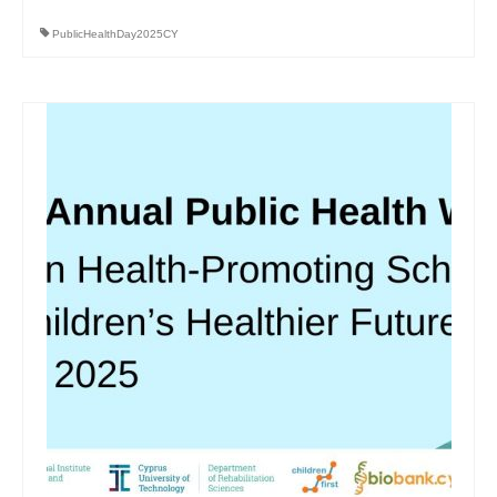
PublicHealthDay2025CY