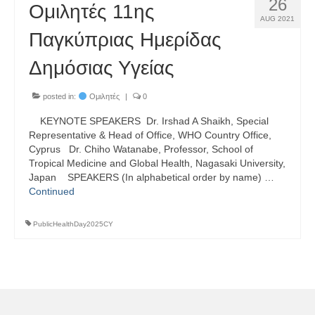
26
Ομιλητές 11ης
AUG 2021
Παγκύπριας Ημερίδας
Δημόσιας Υγείας
posted in:
Ομιλητές
|
0
KEYNOTE SPEAKERS Dr. Irshad A Shaikh, Special
Representative & Head of Office, WHO Country Office,
Cyprus Dr. Chiho Watanabe, Professor, School of
Tropical Medicine and Global Health, Nagasaki University,
Japan SPEAKERS (In alphabetical order by name) …
Continued
PublicHealthDay2025CY